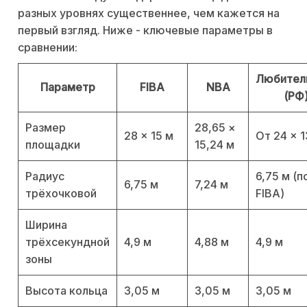
разных уровнях существеннее, чем кажется на
первый взгляд. Ниже - ключевые параметры в
сравнении:
Любител
Параметр
FIBA
NBA
(РФ
Размер
28,65 ×
28 × 15 м
От 24 × 1
площадки
15,24 м
Радиус
6,75 м (п
6,75 м
7,24 м
трёхочковой
FIBA)
Ширина
трёхсекундной
4,9 м
4,88 м
4,9 м
зоны
Высота кольца
3,05 м
3,05 м
3,05 м