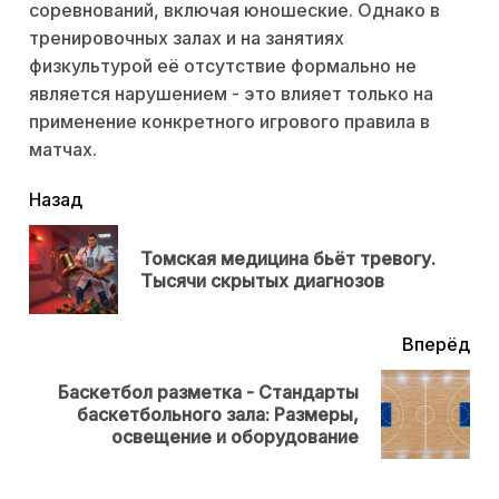
соревнований, включая юношеские. Однако в
тренировочных залах и на занятиях
физкультурой её отсутствие формально не
является нарушением - это влияет только на
применение конкретного игрового правила в
матчах.
читать
Назад
еще
Томская медицина бьёт тревогу.
Пр
Тысячи скрытых диагнозов
нов
Вперёд
Баскетбол разметка - Стандарты
Next
баскетбольного зала: Размеры,
post:
освещение и оборудование