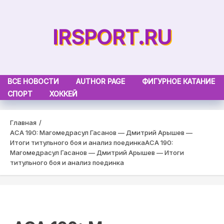
Skip
to
IRSPORT.RU
content
ВСЕ НОВОСТИ
AUTHOR PAGE
ФИГУРНОЕ КАТАНИЕ
СПОРТ
ХОККЕЙ
Главная
ACA 190: Магомедрасул Гасанов — Дмитрий Арышев —
Итоги титульного боя и анализ поединка
ACA 190:
Магомедрасул Гасанов — Дмитрий Арышев — Итоги
титульного боя и анализ поединка