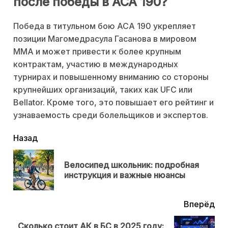
после победы в ACA 190?
Победа в титульном бою ACA 190 укрепляет
позиции Магомедрасула Гасанова в мировом
ММА и может привести к более крупным
контрактам, участию в международных
турнирах и повышенному вниманию со стороны
крупнейших организаций, таких как UFC или
Bellator. Кроме того, это повышает его рейтинг и
узнаваемость среди болельщиков и экспертов.
читать
Назад
еще
Велосипед школьник: подробная
Пр
инструкция и важные нюансы
нов
Вперёд
Сколько стоит АК в БС в 2025 году: