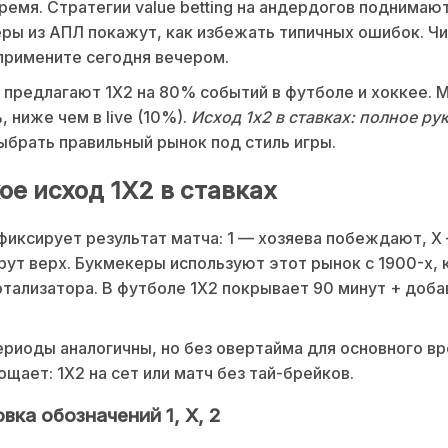
ремя. Стратегии value betting на андердогов поднимают
ры из АПЛ покажут, как избежать типичных ошибок. Ч
примените сегодня вечером.
предлагают 1X2 на 80% событий в футболе и хоккее. 
, ниже чем в live (10%).
Исход 1x2 в ставках: полное ру
брать правильный рынок под стиль игры.
ое исход 1X2 в ставках
фиксирует результат матча: 1 — хозяева побеждают, X 
рут верх. Букмекеры используют этот рынок с 1900-х, 
отализатора. В футболе 1X2 покрывает 90 минут + доб
ериоды аналогичны, но без овертайма для основного вр
ощает: 1X2 на сет или матч без тай-брейков.
ка обозначений 1, X, 2