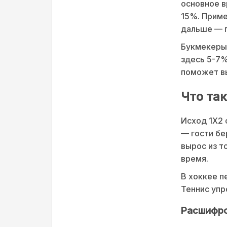
основное в
15%. Приме
дальше — 
Букмекеры 
здесь 5-7%
поможет вы
Что так
Исход 1X2 
— гости бе
вырос из т
время.
В хоккее п
Теннис упр
Расшифров