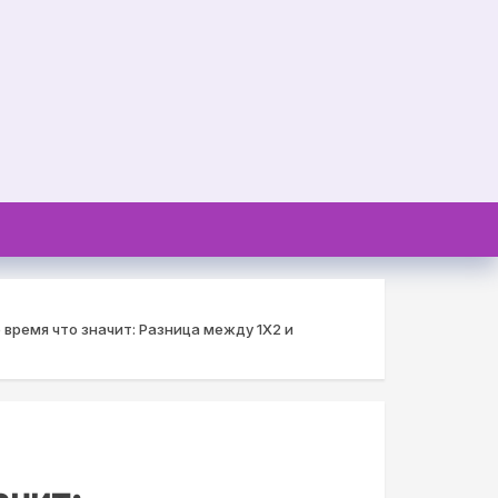
 время что значит: Разница между 1X2 и