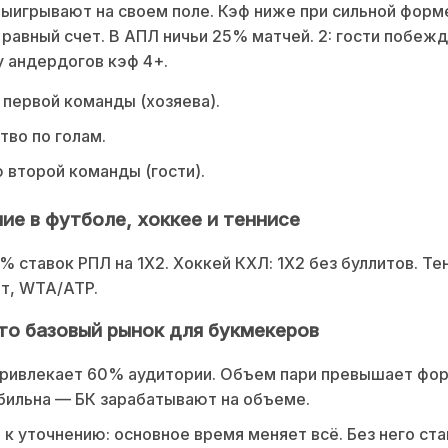
 выигрывают на своем поле. Кэф ниже при сильной фор
X: равный счет. В АПЛ ничьи 25% матчей. 2: гости побеж
у андердогов кэф 4+.
 первой команды (хозяева).
тво по голам.
 второй команды (гости).
ие в футболе, хоккее и теннисе
% ставок РПЛ на 1X2. Хоккей КХЛ: 1X2 без буллитов. Тен
ет, WTA/ATP.
то базовый рынок для букмекеров
ривлекает 60% аудитории. Объем пари превышает фору
бильна — БК зарабатывают на объеме.
к уточнению: основное время меняет всё. Без него ста