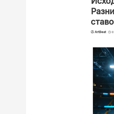
Исход
Разни
ставо
ArtBeat
0