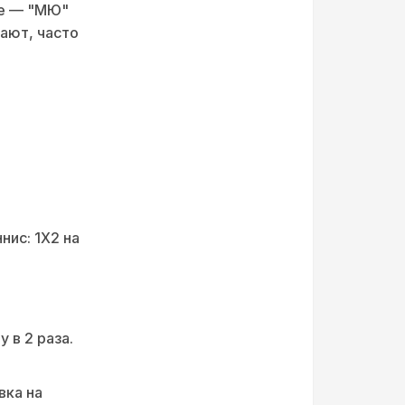
ме — "МЮ"
дают, часто
нис: 1X2 на
 в 2 раза.
вка на