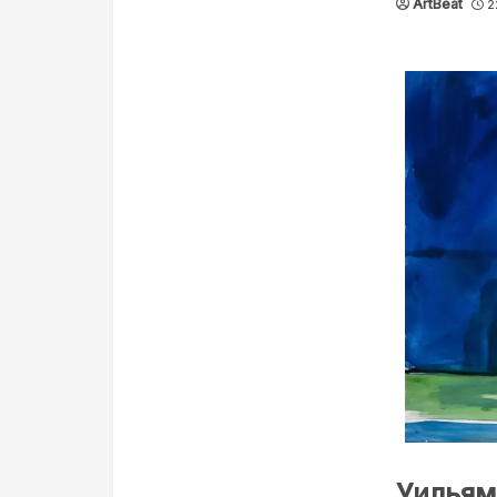
ArtBeat
2
Уильям