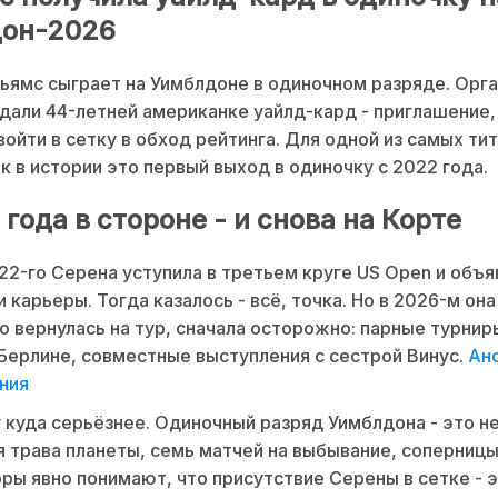
он-2026
ьямс сыграет на Уимблдоне в одиночном разряде. Орг
дали 44-летней американке уайлд-кард - приглашение,
войти в сетку в обход рейтинга. Для одной из самых ти
к в истории это первый выход в одиночку с 2022 года.
года в стороне - и снова на Корте
2-го Серена уступила в третьем круге US Open и объя
 карьеры. Тогда казалось - всё, точка. Но в 2026-м она
 вернулась на тур, сначала осторожно: парные турнир
Берлине, совместные выступления с сестрой Винус.
Ан
ония
 куда серьёзнее. Одиночный разряд Уимблдона - это не
я трава планеты, семь матчей на выбывание, соперницы
ры явно понимают, что присутствие Серены в сетке - э