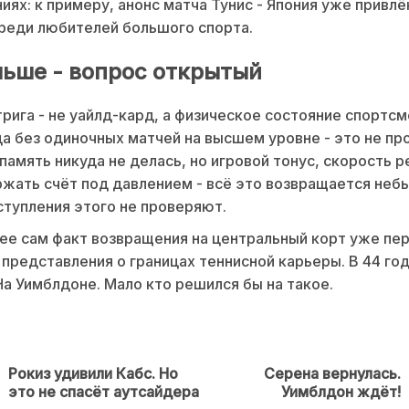
иях: к примеру, анонс матча Тунис - Япония уже привл
реди любителей большого спорта.
льше - вопрос открытый
трига - не уайлд-кард, а физическое состояние спортсм
а без одиночных матчей на высшем уровне - это не про
амять никуда не делась, но игровой тонус, скорость р
жать счёт под давлением - всё это возвращается неб
тупления этого не проверяют.
ее сам факт возвращения на центральный корт уже пе
представления о границах теннисной карьеры. В 44 год
На Уимблдоне. Мало кто решился бы на такое.
Рокиз удивили Кабс. Но
Серена вернулась.
Предыдущая
Next
это не спасёт аутсайдера
Уимблдон ждёт!
новость
post: