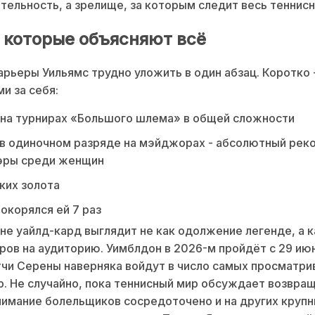
тельность, а зрелище, за которым следит весь теннисн
 которые объясняют всё
рьеры Уильямс трудно уложить в один абзац. Коротко 
ми за себя:
 на турнирах «Большого шлема» в общей сложности
в одиночном разряде на мэйджорах - абсолютный рек
эры среди женщин
ких золота
окорялся ей 7 раз
не уайлд-кард выглядит не как одолжение легенде, а к
ров на аудиторию. Уимблдон в 2026-м пройдёт с 29 июн
тчи Серены наверняка войдут в число самых просматри
р. Не случайно, пока теннисный мир обсуждает возвра
нимание болельщиков сосредоточено и на других круп