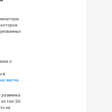
анизаторы
 которое
тулованных
вила о
ы в
онс матча
 разминка.
 из топ-20.
то не