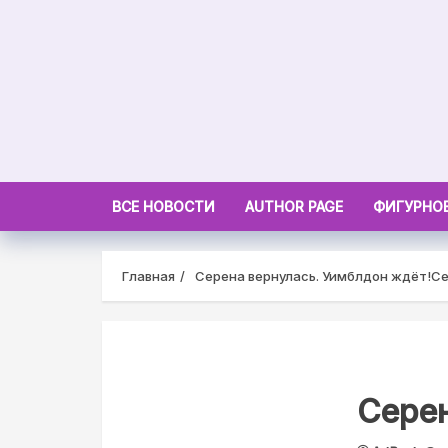
Skip
to
content
ВСЕ НОВОСТИ
AUTHOR PAGE
ФИГУРНОЕ
Главная
Серена вернулась. Уимблдон ждёт!
Се
Серен