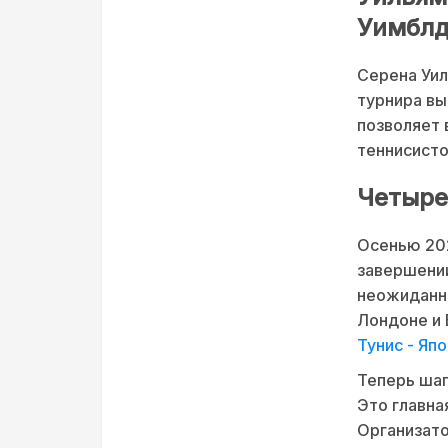
Уимблд
Серена Уил
турнира вы
позволяет 
теннисисто
Четыре 
Осенью 202
завершении
неожиданно
Лондоне и 
Тунис - Яп
Теперь шаг
Это главна
Организато