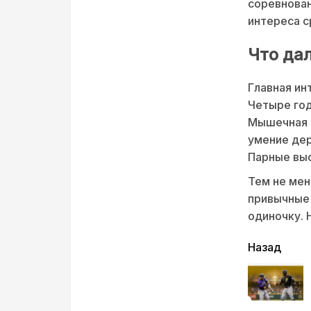
соревнован
интереса с
Что да
Главная ин
Четыре год
Мышечная п
умение дер
Парные выс
Тем не мен
привычные 
одиночку. 
читать
Назад
еще