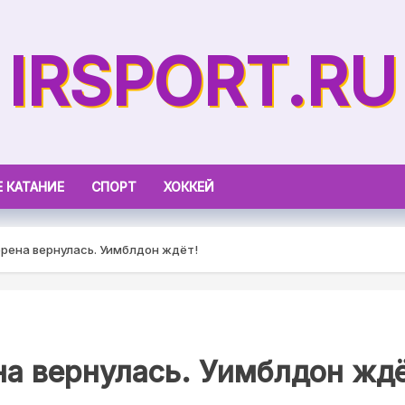
IRSPORT.RU
 КАТАНИЕ
СПОРТ
ХОККЕЙ
рена вернулась. Уимблдон ждёт!
а вернулась. Уимблдон ждё