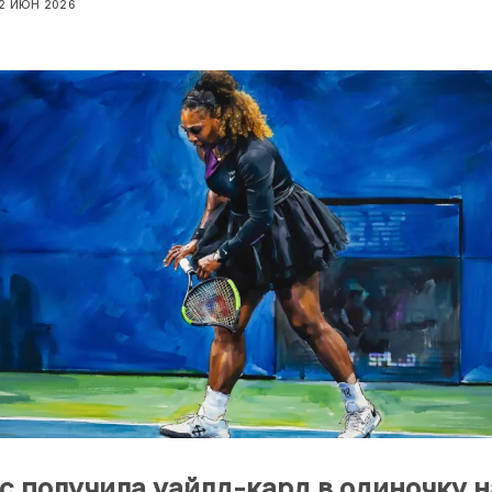
2 ИЮН 2026
с получила уайлд-кард в одиночку н