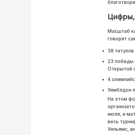
благотвори
Цифры,
Масштаб ка
говорят са
38 титулов
23 победы 
Открытой 
4 олимпийс
Уимблдон п
На этом фо
организато
июля, и ма
весь турни
Уильямс, в