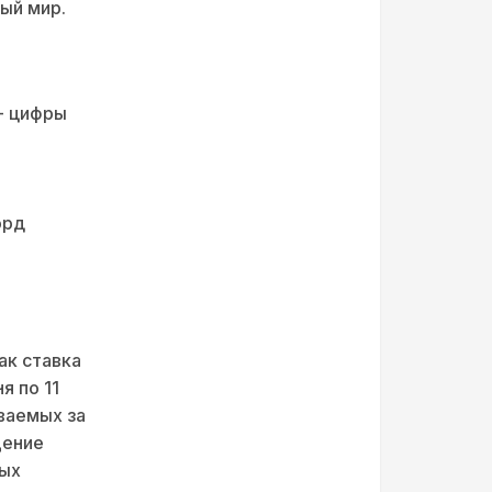
ый мир.
- цифры
орд
ак ставка
я по 11
ваемых за
щение
ных