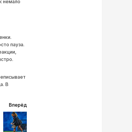
ёк немало
енки.
сто пауза.
еакции,
ыстро.
реписывает
а. В
Вперёд