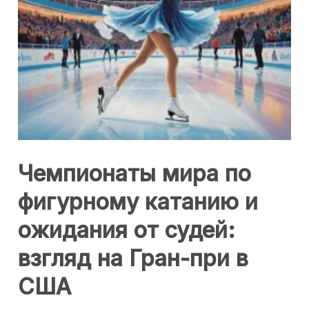
Чемпионаты мира по
фигурному катанию и
ожидания от судей:
взгляд на Гран-при в
США