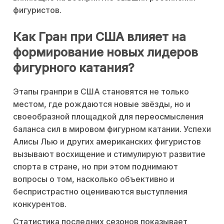
фигуристов.
Как Гран при США влияет на
формирование новых лидеров
фигурного катания?
Этапы гранпри в США становятся не только
местом, где рождаются новые звёзды, но и
своеобразной площадкой для переосмысления
баланса сил в мировом фигурном катании. Успехи
Алисы Лью и других американских фигуристов
вызывают восхищение и стимулируют развитие
спорта в стране, но при этом поднимают
вопросы о том, насколько объективно и
беспристрастно оцениваются выступления
конкурентов.
Статистика последних сезонов показывает