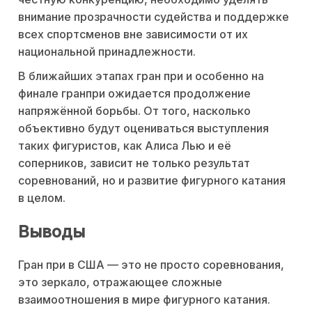
внимание прозрачности судейства и поддержке
всех спортсменов вне зависимости от их
национальной принадлежности.
В ближайших этапах гран при и особенно на
финале гранпри ожидается продолжение
напряжённой борьбы. От того, насколько
объективно будут оцениваться выступления
таких фигуристов, как Алиса Лью и её
соперников, зависит не только результат
соревнований, но и развитие фигурного катания
в целом.
Выводы
Гран при в США — это не просто соревнования,
это зеркало, отражающее сложные
взаимоотношения в мире фигурного катания.