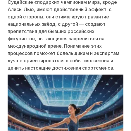
Судейские «подарки» чемпионам мира, вроде
Алисы Лью, имеют двойственный эффект: с
одной стороны, они стимулируют развитие
национальных звёзд, с другой — создают
препятствия для бывших российских
фигуристов, пытающихся закрепиться на
международной арене. Понимание этих
процессов поможет болельщикам и экспертам
лучше ориентироваться в событиях сезона и
ценить настоящие достижения спортсменов.