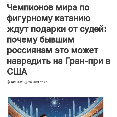
Чемпионов мира по
фигурному катанию
ждут подарки от судей:
почему бывшим
россиянам это может
навредить на Гран-при в
США
ArtBeat
26 НОЯ 2025