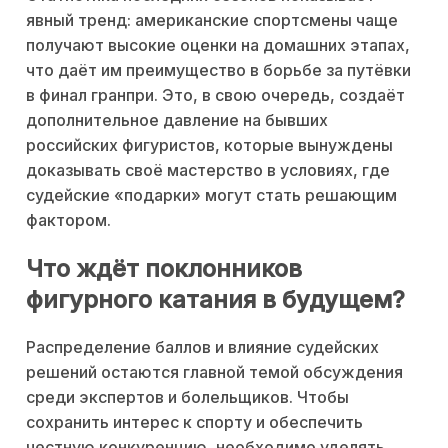
явный тренд: американские спортсмены чаще
получают высокие оценки на домашних этапах,
что даёт им преимущество в борьбе за путёвки
в финал гранпри. Это, в свою очередь, создаёт
дополнительное давление на бывших
российских фигуристов, которые вынуждены
доказывать своё мастерство в условиях, где
судейские «подарки» могут стать решающим
фактором.
Что ждёт поклонников
фигурного катания в будущем?
Распределение баллов и влияние судейских
решений остаются главной темой обсуждения
среди экспертов и болельщиков. Чтобы
сохранить интерес к спорту и обеспечить
честную конкуренцию, необходимо уделять