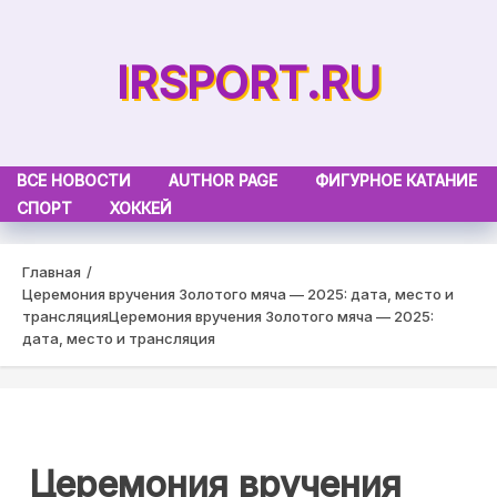
Skip
to
IRSPORT.RU
content
ВСЕ НОВОСТИ
AUTHOR PAGE
ФИГУРНОЕ КАТАНИЕ
СПОРТ
ХОККЕЙ
Главная
Церемония вручения Золотого мяча — 2025: дата, место и
трансляция
Церемония вручения Золотого мяча — 2025:
дата, место и трансляция
Церемония вручения