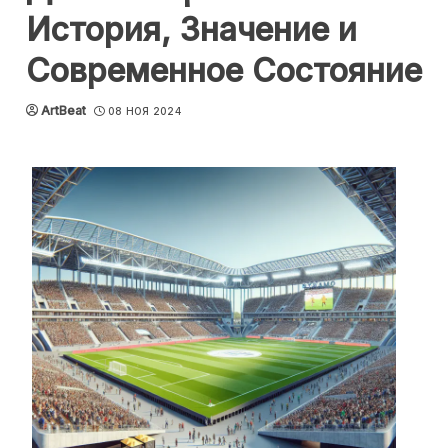
История, Значение и
Современное Состояние
ArtBeat
08 НОЯ 2024