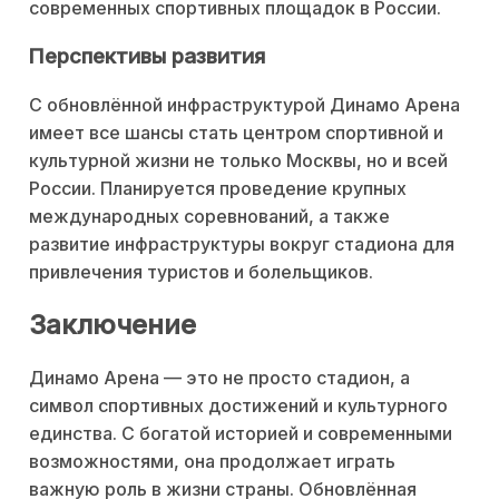
современных спортивных площадок в России.
Перспективы развития
С обновлённой инфраструктурой Динамо Арена
имеет все шансы стать центром спортивной и
культурной жизни не только Москвы, но и всей
России. Планируется проведение крупных
международных соревнований, а также
развитие инфраструктуры вокруг стадиона для
привлечения туристов и болельщиков.
Заключение
Динамо Арена — это не просто стадион, а
символ спортивных достижений и культурного
единства. С богатой историей и современными
возможностями, она продолжает играть
важную роль в жизни страны. Обновлённая