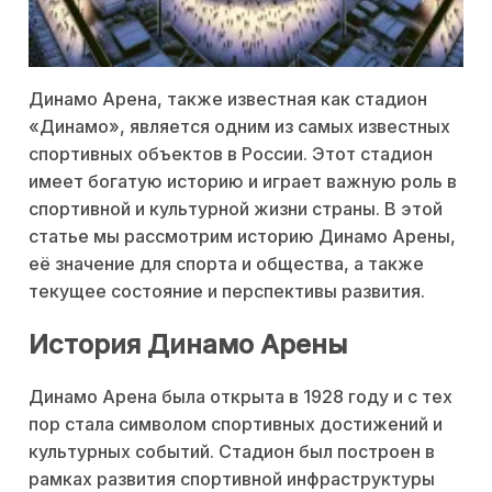
Динамо Арена, также известная как стадион
«Динамо», является одним из самых известных
спортивных объектов в России. Этот стадион
имеет богатую историю и играет важную роль в
спортивной и культурной жизни страны. В этой
статье мы рассмотрим историю Динамо Арены,
её значение для спорта и общества, а также
текущее состояние и перспективы развития.
История Динамо Арены
Динамо Арена была открыта в 1928 году и с тех
пор стала символом спортивных достижений и
культурных событий. Стадион был построен в
рамках развития спортивной инфраструктуры