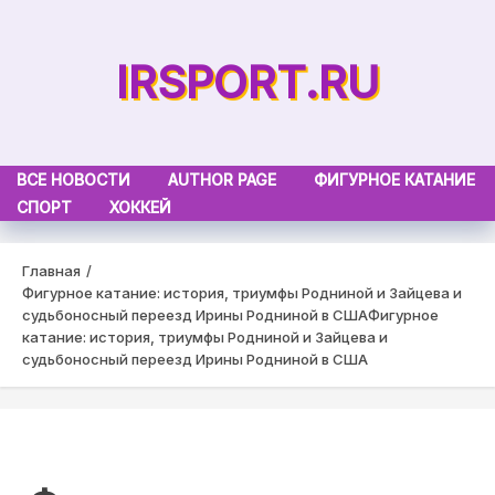
Skip
to
IRSPORT.RU
content
ВСЕ НОВОСТИ
AUTHOR PAGE
ФИГУРНОЕ КАТАНИЕ
СПОРТ
ХОККЕЙ
Главная
Фигурное катание: история, триумфы Родниной и Зайцева и
судьбоносный переезд Ирины Родниной в США
Фигурное
катание: история, триумфы Родниной и Зайцева и
судьбоносный переезд Ирины Родниной в США