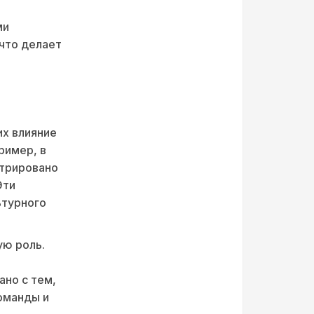
ми
 что делает
их влияние
ример, в
стрировано
Эти
ьтурного
ую роль.
ано с тем,
оманды и