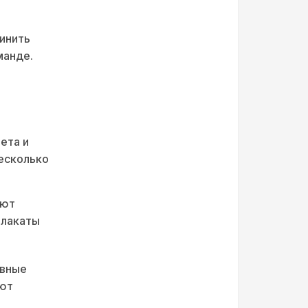
инить
манде.
ета и
несколько
уют
плакаты
ивные
ают