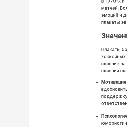
В 1970-х и
матчей. Бо
эмоций и д
плакаты эв
Значен
Плакаты бо
хоккейных 
влияние на
влияния пл
Мотивация 
вдохновить
поддержку
ответствен
Психологич
юмористиче