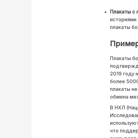
Плакаты с 
историями 
плакаты бо
Пример
Плакаты бо
подтвержда
2019 году 
более 5000
плакаты не
обмена ме
В НХЛ (Нац
Исследован
используют
что поддер