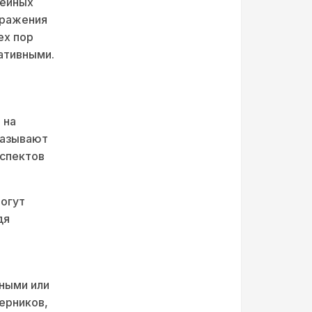
кейных
ыражения
ех пор
ативными.
 на
казывают
аспектов
огут
дя
ными или
ерников,