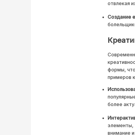
отвлекая и
Создание е
болельщико
Креати
Современн
креативнос
формы, что
примеров к
Использова
популярные
более акт
Интерактив
элементы, 
внимание и