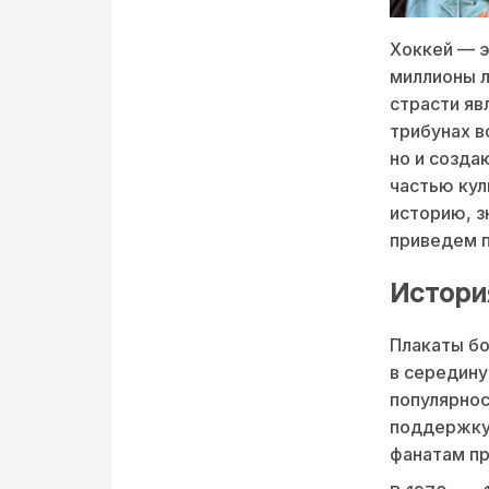
Хоккей — э
миллионы л
страсти яв
трибунах в
но и созда
частью кул
историю, з
приведем 
Истори
Плакаты б
в середину
популярнос
поддержку 
фанатам пр