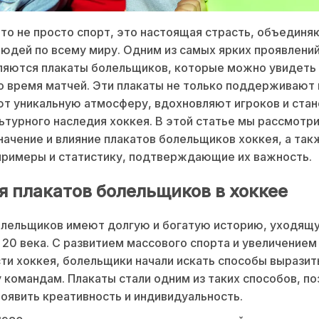
то не просто спорт, это настоящая страсть, объедин
юдей по всему миру. Одним из самых ярких проявлений
ляются плакаты болельщиков, которые можно увидеть
о время матчей. Эти плакаты не только поддерживают
ют уникальную атмосферу, вдохновляют игроков и стан
ьтурного наследия хоккея. В этой статье мы рассмотр
начение и влияние плакатов болельщиков хоккея, а так
примеры и статистику, подтверждающие их важность.
я плакатов болельщиков в хоккее
олельщиков имеют долгую и богатую историю, уходящ
 20 века. С развитием массового спорта и увеличением
ти хоккея, болельщики начали искать способы выразит
командам. Плакаты стали одним из таких способов, по
оявить креативность и индивидуальность.