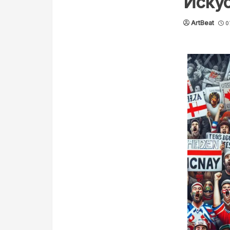
Искус
ArtBeat
0