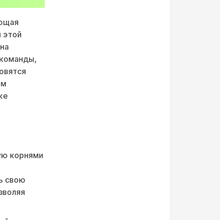
яющая
 этой
 на
 команды,
овятся
им
же
ую корнями
ь свою
зволяя