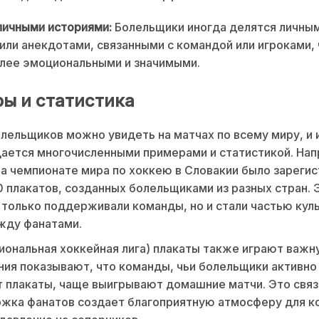
личными историями:
Болельщики иногда делятся личны
или анекдотами, связанными с командой или игроками,
лее эмоциональными и значимыми.
ы и статистика
лельщиков можно увидеть на матчах по всему миру, и 
ется многочисленными примерами и статистикой. Нап
на чемпионате мира по хоккею в Словакии было зареги
 плакатов, созданных болельщиками из разных стран. 
 только поддерживали команды, но и стали частью кул
жду фанатами.
иональная хоккейная лига) плакаты также играют важн
ия показывают, что команды, чьи болельщики активно
 плакаты, чаще выигрывают домашние матчи. Это связ
жка фанатов создает благоприятную атмосферу для к