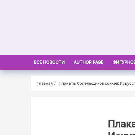
Skip
to
content
ВСЕ НОВОСТИ
AUTHOR PAGE
ФИГУРНОЕ
Главная
Плакаты болельщиков хоккея: Искусс
Плака