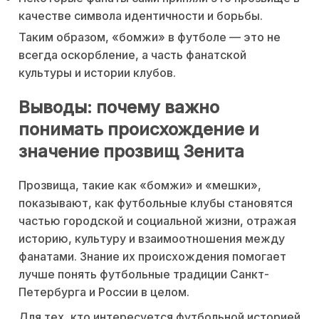
качестве символа идентичности и борьбы.
Таким образом, «бомжи» в футболе — это не
всегда оскорбление, а часть фанатской
культуры и истории клубов.
Выводы: почему важно
понимать происхождение и
значение прозвищ Зенита
Прозвища, такие как «бомжи» и «мешки»,
показывают, как футбольные клубы становятся
частью городской и социальной жизни, отражая
историю, культуру и взаимоотношения между
фанатами. Знание их происхождения помогает
лучше понять футбольные традиции Санкт-
Петербурга и России в целом.
Для тех, кто интересуется футбольной историей