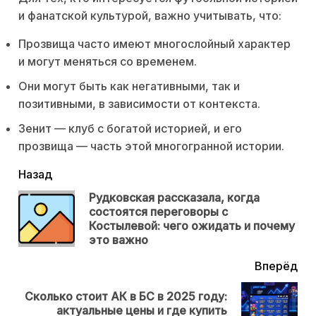
и фанатской культурой, важно учитывать, что:
Прозвища часто имеют многослойный характер
и могут меняться со временем.
Они могут быть как негативными, так и
позитивными, в зависимости от контекста.
Зенит — клуб с богатой историей, и его
прозвища — часть этой многогранной истории.
читать
Назад
еще
Рудковская рассказала, когда
состоятся переговоры с
Пр
Костылевой: чего ожидать и почему
нов
это важно
Вперёд
Сколько стоит АК в БС в 2025 году:
Next
актуальные цены и где купить