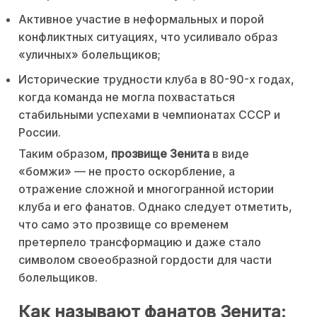
Активное участие в неформальных и порой
конфликтных ситуациях, что усиливало образ
«уличных» болельщиков;
Исторические трудности клуба в 80-90-х годах,
когда команда не могла похвастаться
стабильными успехами в чемпионатах СССР и
России.
Таким образом,
прозвище Зенита
в виде
«бомжи» — не просто оскорбление, а
отражение сложной и многогранной истории
клуба и его фанатов. Однако следует отметить,
что само это прозвище со временем
претерпело трансформацию и даже стало
символом своеобразной гордости для части
болельщиков.
Как называют фанатов Зенита: