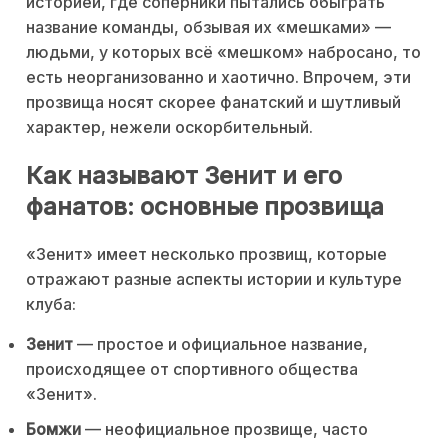
историей, где соперники пытались обыграть
название команды, обзывая их «мешками» —
людьми, у которых всё «мешком» набросано, то
есть неорганизованно и хаотично. Впрочем, эти
прозвища носят скорее фанатский и шутливый
характер, нежели оскорбительный.
Как называют Зенит и его
фанатов: основные прозвища
«Зенит» имеет несколько прозвищ, которые
отражают разные аспекты истории и культуре
клуба:
Зенит
— простое и официальное название,
происходящее от спортивного общества
«Зенит».
Бомжи
— неофициальное прозвище, часто