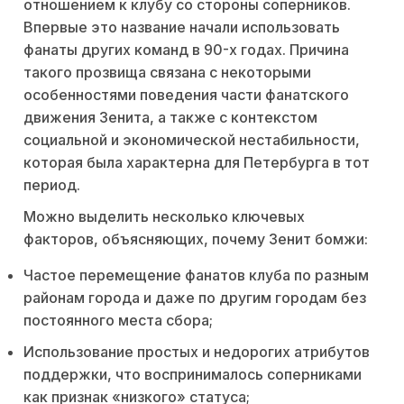
отношением к клубу со стороны соперников.
Впервые это название начали использовать
фанаты других команд в 90-х годах. Причина
такого прозвища связана с некоторыми
особенностями поведения части фанатского
движения Зенита, а также с контекстом
социальной и экономической нестабильности,
которая была характерна для Петербурга в тот
период.
Можно выделить несколько ключевых
факторов, объясняющих, почему Зенит бомжи:
Частое перемещение фанатов клуба по разным
районам города и даже по другим городам без
постоянного места сбора;
Использование простых и недорогих атрибутов
поддержки, что воспринималось соперниками
как признак «низкого» статуса;