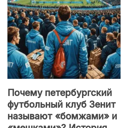
Почему петербургский
футбольный клуб Зенит
называют «бомжами» и
«мешками»? История