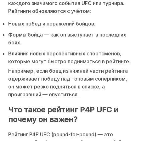
каждого значимого события UFC или турнира.
Рейтинги обновляются с учётом:
Новых побед и поражений бойцов.
Формы бойца — как он выступает в последних
боях.
Влияния новых перспективных спортсменов,
которые могут быстро подниматься в рейтинге.
Например, если боец из нижней части рейтинга
одерживает победу над топовым соперником,
он может резко подняться в списке, а
проигравший — опуститься.
Что такое рейтинг P4P UFC и
почему он важен?
Рейтинг P4P UFC (pound-for-pound) — это