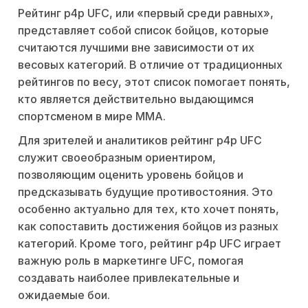
Рейтинг p4p UFC, или «первый среди равных»,
представляет собой список бойцов, которые
считаются лучшими вне зависимости от их
весовых категорий. В отличие от традиционных
рейтингов по весу, этот список помогает понять,
кто является действительно выдающимся
спортсменом в мире MMA.
Для зрителей и аналитиков рейтинг p4p UFC
служит своеобразным ориентиром,
позволяющим оценить уровень бойцов и
предсказывать будущие противостояния. Это
особенно актуально для тех, кто хочет понять,
как сопоставить достижения бойцов из разных
категорий. Кроме того, рейтинг p4p UFC играет
важную роль в маркетинге UFC, помогая
создавать наиболее привлекательные и
ожидаемые бои.