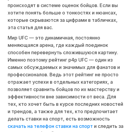
происходят в системе оценок бойцов. Если вы
хотите понять больше о тонкостях и нюансах,
которые скрываются за цифрами в табличках,
эта статья для вас.
Мир UFC — это динамичная, постоянно
меняющаяся арена, где каждый поединок
способен перевернуть сложившуюся картину.
Именно поэтому рейтинг p4p UFC — один из
самых обсуждаемых и значимых для фанатов и
профессионалов. Ведь этот рейтинг не просто
отражает успехи в отдельных категориях, а
позволяет сравнить бойцов по их мастерству и
эффективности вне зависимости от веса. Для
тех, кто хочет быть в курсе последних новостей
и трендов, а также для тех, кто предпочитает
делать ставки на спорт, есть возможность
скачать на телефон ставки на спорт
и следить за