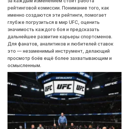
за каждым изменением стоит работа
рейтинговой комиссии. Понимание того, как
именно создаются эти рейтинги, помогает
глубже погрузиться в мир UFC, оценить
значимость каждого боя и предсказать
дальнейшее развитие карьеры спортсменов.
Для фанатов, аналитиков и любителей ставок
это — незаменимый инструмент, делающий
просмотр боёв ещё более захватывающим и
осмысленным.