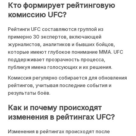
Кто формирует рейтинговую
комиссию UFC?
Рейтинги UFC составляются группой из
примерно 30 экспертов, включающей
журналистов, аналитиков и бывших бойцов,
которые имеют глубокое понимание ММА. UFC
поддерживает прозрачность процесса,
публикуя имена голосующих и их решения.
Комиссия регулярно собирается для обновления
рейтингов, учитывая последние события и
результаты боёв.
Как и почему происходят
изменения в рейтингах UFC?
Изменения в рейтингах происходят после