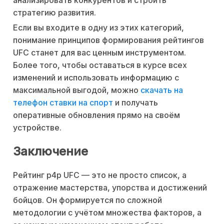
стратегию развития.
Если вы входите в одну из этих категорий,
понимание принципов формирования рейтингов
UFC станет для вас ценным инструментом.
Более того, чтобы оставаться в курсе всех
изменений и использовать информацию с
максимальной выгодой, можно
скачать на
телефон ставки на спорт
и получать
оперативные обновления прямо на своём
устройстве.
Заключение
Рейтинг p4p UFC — это не просто список, а
отражение мастерства, упорства и достижений
бойцов. Он формируется по сложной
методологии с учётом множества факторов, а