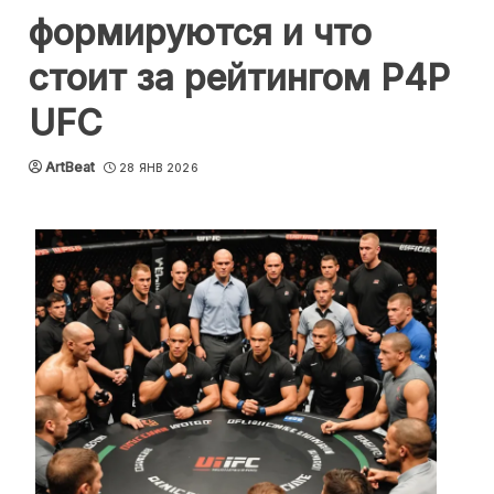
формируются и что
стоит за рейтингом P4P
UFC
ArtBeat
28 ЯНВ 2026