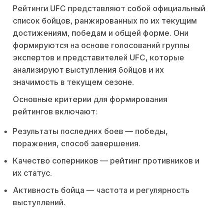
Рейтинги UFC представляют собой официальный
список бойцов, ранжированных по их текущим
достижениям, победам и общей форме. Они
формируются на основе голосований группы
экспертов и представителей UFC, которые
анализируют выступления бойцов и их
значимость в текущем сезоне.
Основные критерии для формирования
рейтингов включают:
Результаты последних боев — победы,
поражения, способ завершения.
Качество соперников — рейтинг противников и
их статус.
Активность бойца — частота и регулярность
выступлений.