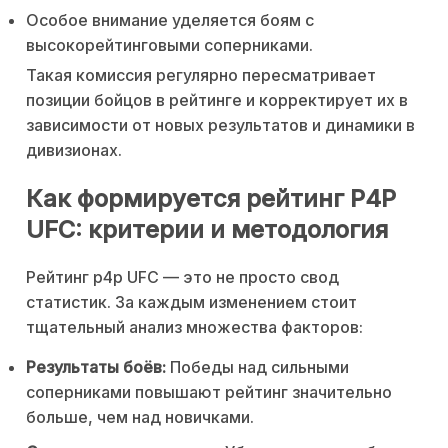
Особое внимание уделяется боям с
высокорейтинговыми соперниками.
Такая комиссия регулярно пересматривает
позиции бойцов в рейтинге и корректирует их в
зависимости от новых результатов и динамики в
дивизионах.
Как формируется рейтинг P4P
UFC: критерии и методология
Рейтинг p4p UFC — это не просто свод
статистик. За каждым изменением стоит
тщательный анализ множества факторов:
Результаты боёв:
Победы над сильными
соперниками повышают рейтинг значительно
больше, чем над новичками.