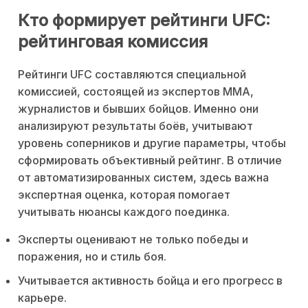
Кто формирует рейтинги UFC:
рейтинговая комиссия
Рейтинги UFC составляются специальной
комиссией, состоящей из экспертов MMA,
журналистов и бывших бойцов. Именно они
анализируют результаты боёв, учитывают
уровень соперников и другие параметры, чтобы
сформировать объективный рейтинг. В отличие
от автоматизированных систем, здесь важна
экспертная оценка, которая помогает
учитывать нюансы каждого поединка.
Эксперты оценивают не только победы и
поражения, но и стиль боя.
Учитывается активность бойца и его прогресс в
карьере.