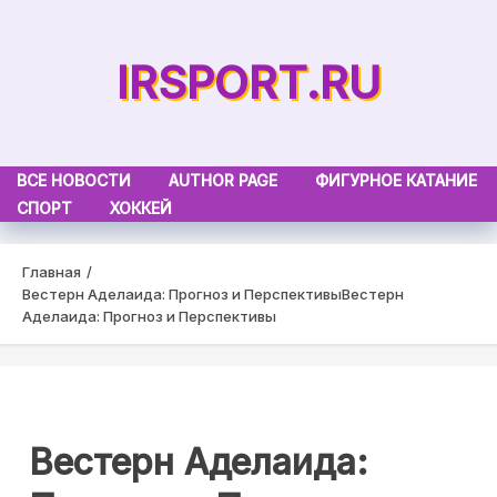
Skip
to
IRSPORT.RU
content
ВСЕ НОВОСТИ
AUTHOR PAGE
ФИГУРНОЕ КАТАНИЕ
СПОРТ
ХОККЕЙ
Главная
Вестерн Аделаида: Прогноз и Перспективы
Вестерн
Аделаида: Прогноз и Перспективы
Вестерн Аделаида: