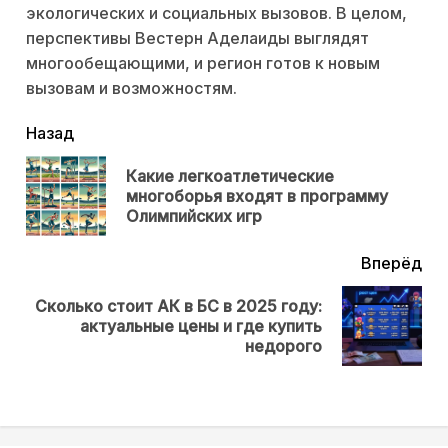
экологических и социальных вызовов. В целом,
перспективы Вестерн Аделаиды выглядят
многообещающими, и регион готов к новым
вызовам и возможностям.
читать
Назад
еще
Какие легкоатлетические
Пр
многоборья входят в программу
нов
Олимпийских игр
Вперёд
Сколько стоит АК в БС в 2025 году:
Next
актуальные цены и где купить
post:
недорого